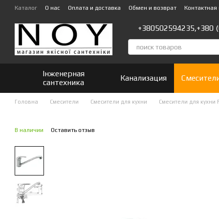
Перейти к основному контенту
Каталог
О нас
Оплата и доставка
Обмен и возврат
Контактная
+380502594235,
+380 
Інженерная
Канализация
Смесител
сантехника
Головна
Смесители
Смесители для кухни
Смесители для кухни 
В наличии
Оставить отзыв