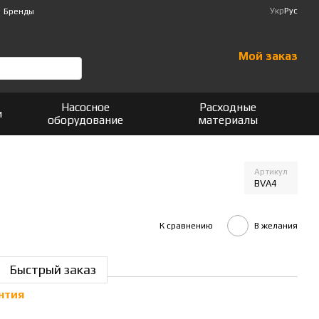
Укр
Рус
Бренды
Мой заказ
Насосное
Расходные
и
оборудование
материалы
Артикул
BVA4
К сравнению
В желания
Быстрый заказ
нтия