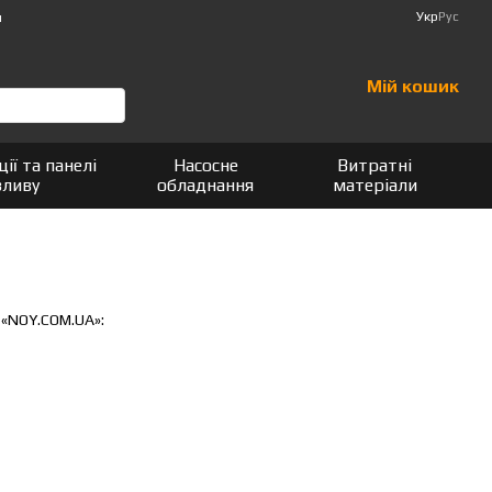
Укр
Рус
и
Мій кошик
ції та панелі
Насосне
Витратні
зливу
обладнання
матеріали
 «NOY.COM.UA»: