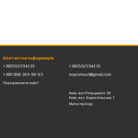
Контактна інформація
+380502594235
+380502594235
+380 (68) 363-96-63
noycomua3@gmail.com
Передзвонити вам?
Київ, вул.Ревуцького 38
Київ, вул. Бориспільська 1
Мапа проїзду