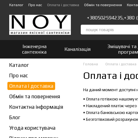
Перейти до основного контенту
Каталог
Про нас
Оплата і доставка
Обмін та повернення
Конта
+380502594235,
+380 
Інженерна
Змішувачі та
Каналізація
сантехніка
програ
Каталог
Головна
Оплата і доставка
Оплата і до
Про нас
Оплата і доставка
На даний момент доступні н
Обмін та повернення
• Оплата готівкою нашому ку
• Накладений платіж через 
Контактна інформація
• Оплата банківською карто
Блог
• Безготівковий розрахуно
Угода користувача