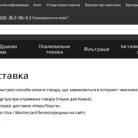
ктна інформація
Блог
Угода користувача
Відгуки про магазин
Бренд
(68) 363-96-63
Передзвонити вам?
 Душова
Опалювальна
Інсталя
Фільтрація
мма
техніка
ставка
аступні способи оплати товару, що замовляється в інтернет–магазині
р’єру при отриманні товару (тільки для Києва);
сервіс доставки «Нова Пошта»;
ю Visa / Mastercard безпосередньо на сайті;
к