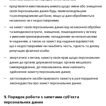
пред'являти вмотивовану вимогу щодо зміни або знищення
своїх персональних даних будь-яким володільцем
та розпорядником цієї бази, якщо ці дані обробляються
незаконно чи є недостовірними;
на захист своїх персональних даних від незаконної обробки
та випадкової втрати, знищення, пошкодження у зв'язку
з умисним приховуванням, ненаданням чи несвоєчасним
їх наданням, а також на захист від надання відомостей,
що є недостовірними чи ганьблять честь, гідність та ділову
репутацію фізичної особи;
звертатися з питань захисту своїх прав щодо персональних
даних до органів державної влади, органів місцевого
самоврядування, до повноважень яких належить
здійснення захисту персональних даних;
застосовувати засоби правового захисту в разі порушення
законодавства про захист персональних даних.
9. Порядок роботи з запитами суб’єкта
персональних даних