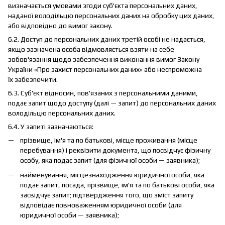
визначається умовами згоди суб'єкта персональних даних,
наданої володільцю персональних даних на обробку цих даних,
або відповідно до вимог закону.
6.2. Доступ до персональних даних третій особі не надається,
якщо зазначена особа відмовляється взяти на себе
зобов'язання щодо забезпечення виконання вимог Закону
України «Про захист персональних даних» або неспроможна
їх забезпечити.
6.3. Суб'єкт відносин, пов'язаних з персональними даними,
подає запит щодо доступу (далі — запит) до персональних даних
володільцю персональних даних.
6.4. У запиті зазначаються:
прізвище, ім'я та по батькові, місце проживання (місце
перебування) і реквізити документа, що посвідчує фізичну
особу, яка подає запит (для фізичної особи — заявника);
найменування, місцезнаходження юридичної особи, яка
подає запит, посада, прізвище, ім'я та по батькові особи, яка
засвідчує запит; підтвердження того, що зміст запиту
відповідає повноваженням юридичної особи (для
юридичної особи — заявника);