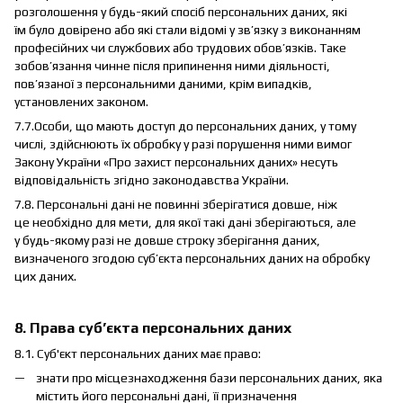
розголошення у будь-який спосіб персональних даних, які
їм було довірено або які стали відомі у зв’язку з виконанням
професійних чи службових або трудових обов’язків. Таке
зобов’язання чинне після припинення ними діяльності,
пов’язаної з персональними даними, крім випадків,
установлених законом.
7.7.Особи, що мають доступ до персональних даних, у тому
числі, здійснюють їх обробку у разі порушення ними вимог
Закону України «Про захист персональних даних» несуть
відповідальність згідно законодавства України.
7.8. Персональні дані не повинні зберігатися довше, ніж
це необхідно для мети, для якої такі дані зберігаються, але
у будь-якому разі не довше строку зберігання даних,
визначеного згодою суб’єкта персональних даних на обробку
цих даних.
8. Права суб’єкта персональних даних
8.1. Суб'єкт персональних даних має право:
знати про місцезнаходження бази персональних даних, яка
містить його персональні дані, її призначення