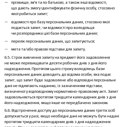
прізвище, ім'я та по батькові, а також інші відомості,
що дають змогу ідентифікувати фізичну особу, стосовно
якої робиться запит;
відомості про базу персональних даних, стосовно якої
подається запит, чи відомості про володільця
чи розпорядника цієї бази персональних даних;
перелік персональних даних, що запитуються;
мета та/або правові підстави для запиту.
6.5. Строк вивчення запиту на предмет його задоволення
не може перевищувати десяти робочих днів з дня його
надходження. Протягом цього строку володілець бази
персональних даних доводить до відома особи, яка подає
запит, що запит буде задоволене або відповідні персональні
дані не підлягають наданню, із зазначенням підстави,
визначеної у відповідному нормативно-правовому акті. Запит
задовольняється протягом тридцяти календарних днів з дня
його надходження, якщо інше не передбачено законом.
6.6. Відстрочення доступу до персональних даних третіх осіб
допускається у разі, якщо необхідні дані не можуть бути надані
протягом тридцяти календарних днів з дня надходження