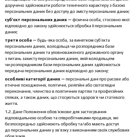
доручено здійснювати роботи технічного характеру з базою
персональних даних без доступу до змісту персональних даних;
суб’єкт персональних даних —
фізична особа, стосовно якої
відповідно до закону здійснюється обробка її персональних
даних;
третя особа —
будь-яка особа, за винятком суб’єкта
персональних даних, володільця чи розпорядника бази
персональних даних та уповноваженого державного органу
з питань захисту персональних даних, якій володільцем
чи розпорядником бази персональних даних здійснюється
передача персональних даних відповідно до закону;
особливі категорії даних —
персональні дані про расове або
етнічне походження, політичні, релігійні або світоглядні
переконання, членство в політичних партіях та професійних
спілках, а також даних, що стосуються здоров’я чи статевого
життя.
1.2. Дане Положення обов’язкове для застосування
відповідальною особою та співробітниками продавця, які
безпосередньо здійснюють обробку та/або мають доступ
до персональних даних у зв’язку з виконанням своїх службових
обов’язків.