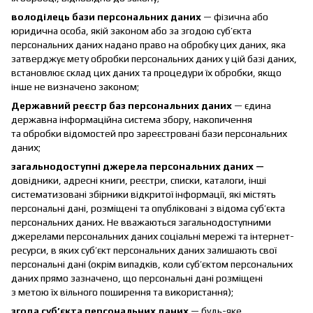
володілець бази персональних даних
— фізична або
юридична особа, якій законом або за згодою суб’єкта
персональних даних надано право на обробку цих даних, яка
затверджує мету обробки персональних даних у цій базі даних,
встановлює склад цих даних та процедури їх обробки, якщо
інше не визначено законом;
Державний реєстр баз персональних даних
— єдина
державна інформаційна система збору, накопичення
та обробки відомостей про зареєстровані бази персональних
даних;
загальнодоступні джерела персональних даних —
довідники, адресні книги, реєстри, списки, каталоги, інші
систематизовані збірники відкритої інформації, які містять
персональні дані, розміщені та опубліковані з відома суб’єкта
персональних даних. Не вважаються загальнодоступними
джерелами персональних даних соціальні мережі та інтернет-
ресурси, в яких суб’єкт персональних даних залишають свої
персональні дані (окрім випадків, коли суб’єктом персональних
даних прямо зазначено, що персональні дані розміщені
з метою їх вільного поширення та використання);
згода суб’єкта персональних даних
— будь-яке