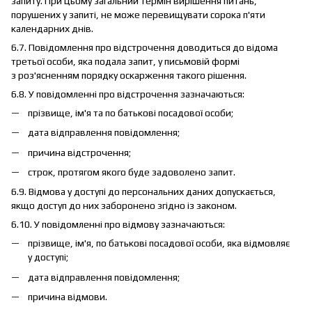
запиту. При цьому загальний термін вирішення питань,
порушених у запиті, не може перевищувати сорока п'яти
календарних днів.
6.7. Повідомлення про відстрочення доводиться до відома
третьої особи, яка подала запит, у письмовій формі
з роз'ясненням порядку оскарження такого рішення.
6.8. У повідомленні про відстрочення зазначаються:
прізвище, ім'я та по батькові посадової особи;
дата відправлення повідомлення;
причина відстрочення;
строк, протягом якого буде задоволено запит.
6.9. Відмова у доступі до персональних даних допускається,
якщо доступ до них заборонено згідно із законом.
6.10. У повідомленні про відмову зазначаються:
прізвище, ім'я, по батькові посадової особи, яка відмовляє
у доступі;
дата відправлення повідомлення;
причина відмови.