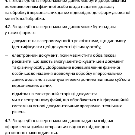
4.1. Згода суб’єкта персональних даних має бути добровільним
волевиявленням фізичної особи щодо надання дозволу
на обробку її персональних даних відповідно до сформульованої
мети їхньої обробки.
4.2. Згода суб’єкта персональних даних може бути надана
у таких формах:
документ на паперовому носії з реквізитами, що дає змогу
ідентифікувати цей документ і фізичну особу;
електронний документ, який має містити обов’язкові
реквізити, що дають змогу ідентифікувати цей документ
та фізичну особу. Добровільне волевиявлення фізичної
особи щодо надання дозволу на обробку її персональних
даних доцільно засвідчувати електронним підписом суб’єкта
персональних даних;
відмітка на електронній сторінці документа
чи в електронному файлі, що обробляється в інформаційній
системі на основі документованих програмно-технічних
рішень.
4.3. Згода суб’єкта персональних даних надається під час
оформлення цивільно-правових відносин відповідно
до чинного законодавства.