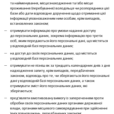
та найменування, місцезнаходження та/або місце
проживання (перебування) володільця чи розпорядника цієї
бази або дати відповідне доручення щодо отримання цієї
інформації уповноваженим ним особам, крім випадків,
встановлених законом;
отримувати інформацію про умови надання доступу
до персональних даних, зокрема інформацію про третіх
осіб, яким передаються його персональні дані, що містяться
у відповідній базі персональних даних;
на доступ до своїх персональних даних, що містяться
у відповідній базі персональних даних;
отримувати не пізніш як за тридцять календарних днів з дня
надходження запиту, крім випадків, передбачених
законом, відповідь про те, чи зберігаються його персональні
дані у відповідній базі персональних даних, а також
отримувати зміст його персональних даних, які
зберігаються;
пред'являти вмотивовану вимогу із запереченням проти
обробки своїх персональних даних органами державної
влади, органами місцевого самоврядування при здійсненні
їхніх повноважень, передбачених законом;