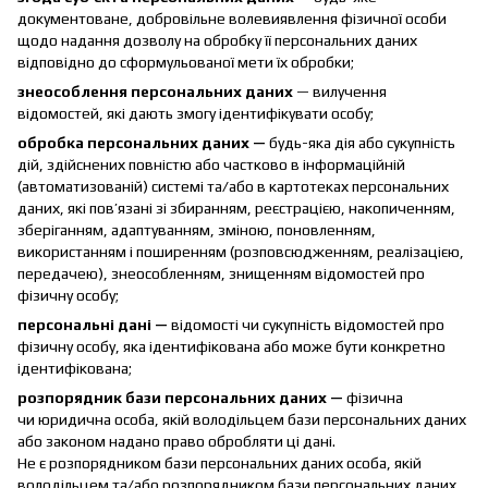
документоване, добровільне волевиявлення фізичної особи
щодо надання дозволу на обробку її персональних даних
відповідно до сформульованої мети їх обробки;
знеособлення персональних даних
— вилучення
відомостей, які дають змогу ідентифікувати особу;
обробка персональних даних —
будь-яка дія або сукупність
дій, здійснених повністю або частково в інформаційній
(автоматизованій) системі та/або в картотеках персональних
даних, які пов’язані зі збиранням, реєстрацією, накопиченням,
зберіганням, адаптуванням, зміною, поновленням,
використанням і поширенням (розповсюдженням, реалізацією,
передачею), знеособленням, знищенням відомостей про
фізичну особу;
персональні дані —
відомості чи сукупність відомостей про
фізичну особу, яка ідентифікована або може бути конкретно
ідентифікована;
розпорядник бази персональних даних —
фізична
чи юридична особа, якій володільцем бази персональних даних
або законом надано право обробляти ці дані.
Не є розпорядником бази персональних даних особа, якій
володільцем та/або розпорядником бази персональних даних