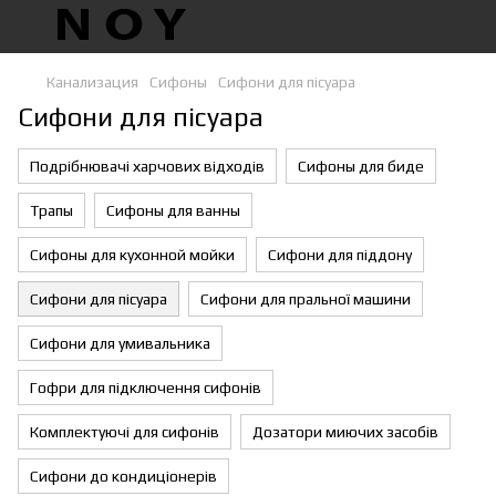
Канализация
Сифоны
Сифони для пісуара
Сифони для пісуара
Подрібнювачі харчових відходів
Сифоны для биде
Трапы
Сифоны для ванны
Сифоны для кухонной мойки
Сифони для піддону
Сифони для пісуара
Сифони для пральної машини
Сифони для умивальника
Гофри для підключення сифонів
Комплектуючі для сифонів
Дозатори миючих засобів
Сифони до кондиціонерів