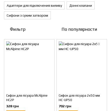
Адаптери для підключения виливу
Донні клапани
Сифони з сухим затвором
Фильтр
По популярности
Сифон для пісуара McAlpine
Сифон для пісуара 2х50 мм
HC2P
HC-UP50
328 грн
702 грн