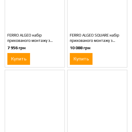
FERRO ALGEO набір
FERRO ALGEO SQUARE набір
прихованого монтажу з
прихованого монтажу з
верхнім душем BAG7P-SET1-
верхнім душем BAQ7P-SET1-
7 956 грн
10 088 грн
S
S
Купить
Купить