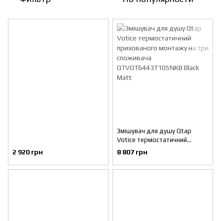
Змішувач для душу Qtap
Votice термостатичний
прихованого монтажу на три
2 920 грн
8 807 грн
споживача
QTVOT6443T105NKB Black
Matt