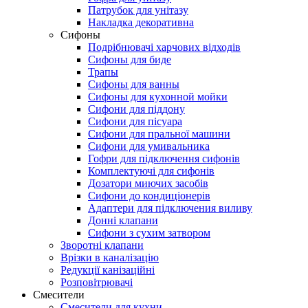
Патрубок для унітазу
Накладка декоративна
Сифоны
Подрібнювачі харчових відходів
Сифоны для биде
Трапы
Сифоны для ванны
Сифоны для кухонной мойки
Сифони для піддону
Сифони для пісуара
Сифони для пральної машини
Сифони для умивальника
Гофри для підключення сифонів
Комплектуючі для сифонів
Дозатори миючих засобів
Сифони до кондиціонерів
Адаптери для підключения виливу
Донні клапани
Сифони з сухим затвором
Зворотні клапани
Врізки в каналізацію
Редукції канізаційні
Розповітрювачі
Смесители
Смесители для кухни