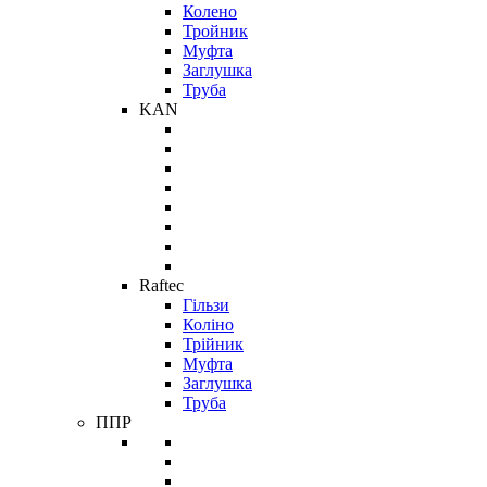
Колено
Тройник
Муфта
Заглушка
Труба
KAN
Raftec
Гільзи
Коліно
Трійник
Муфта
Заглушка
Труба
ППР