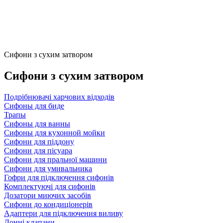
Сифони з сухим затвором
Сифони з сухим затвором
Подрібнювачі харчових відходів
Сифоны для биде
Трапы
Сифоны для ванны
Сифоны для кухонной мойки
Сифони для піддону
Сифони для пісуара
Сифони для пральної машини
Сифони для умивальника
Гофри для підключення сифонів
Комплектуючі для сифонів
Дозатори миючих засобів
Сифони до кондиціонерів
Адаптери для підключения виливу
Донні клапани