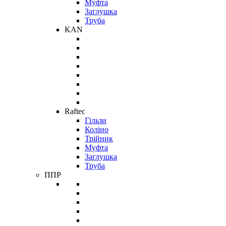
Муфта
Заглушка
Труба
KAN
Raftec
Гільзи
Коліно
Трійник
Муфта
Заглушка
Труба
ППР