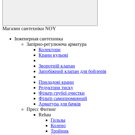
Магазин сантехніки NOY
Інженерная сантехника
Запірно-регулююча арматура
Колектори
Крани кульові
Зворотній клапан
Запобіжний клапан для бойлерів
Приладові крани
Редуктори тиску
Фільтр грубої очистки
Фільтр самопромивний
Арматура для бачків
Пресс Фитинг
Rehau
Гильзы
Колено
Тройник