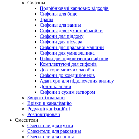
Сифоны
Подрібнювачі харчових відходів
Сифоны для биде
Трапы
Сифоны для ванны
Сифоны для кухонной мойки
Сифони для піддону
Сифони для пісуара
Сифони для пральної машини
Сифони для умивальника
Гофри для підключення сифонів
Комплектуючі для сифонів
Дозатори миючих засобів
Сифони до кондиціонерів
Адаптери для підключения виливу
Донні клапани
Сифони з сухим затвором
Зворотні клапани
Врізки в каналізацію
Редукції канізаційні
Розповітрювачі
Смесители
Смесители для кухни
Смесители для раковины
Смесители для ванны