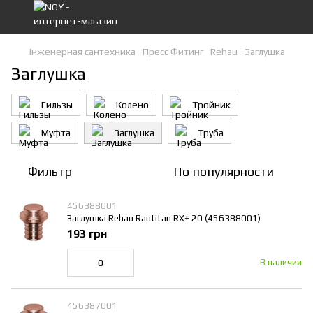
Інженерная сантехника
Пресс Фитинг
Rehau
Заглушка
Заглушка
Гильзы
Колено
Тройник
Муфта
Заглушка
Труба
Фильтр
По популярности
456388001
Заглушка Rehau Rautitan RX+ 20 (456388001)
193 грн
В наличии
456387001