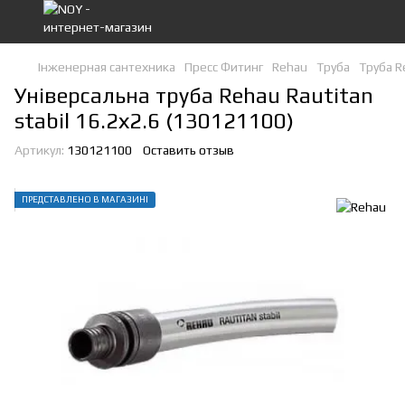
Інженерная сантехника
Пресс Фитинг
Rehau
Труба
Труба R
Універсальна труба Rehau Rautitan
stabil 16.2х2.6 (130121100)
Артикул:
130121100
Оставить отзыв
ПРЕДСТАВЛЕНО В МАГАЗИНІ