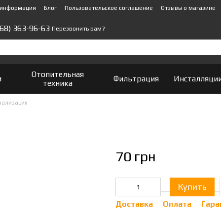
 информация
Блог
Пользовательское соглашение
Отзывы о магазине
(68) 363-96-63
Перезвонить вам?
Отопительная
и
Фильтрация
Инсталляци
техника
нализация
70 грн
Купить
Доставка
Оплата
Гара