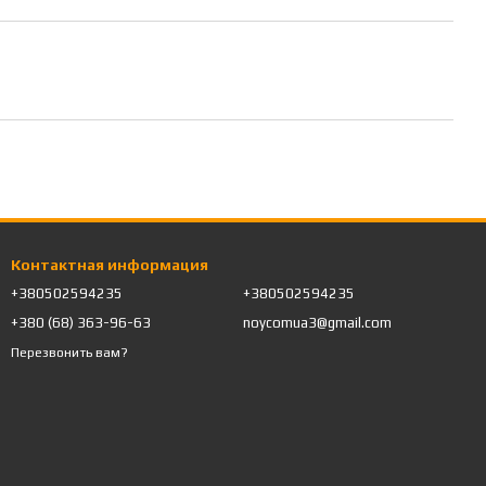
Контактная информация
+380502594235
+380502594235
+380 (68) 363-96-63
noycomua3@gmail.com
Перезвонить вам?