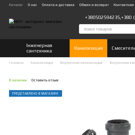
Перейти к основному контенту
Каталог
О нас
Оплата и доставка
Обмен и возврат
Контактная
+380502594235,
+380 
Інженерная
Канализация
Смесител
сантехника
Головна
Канализация
Внутренняя канализация
Внутренняя ка
В наличии
Оставить отзыв
ПРЕДСТАВЛЕНО В МАГАЗИНІ