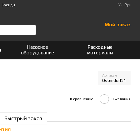
Укр
Рус
Бренды
Мой заказ
Насосное
Расходные
и
оборудование
материалы
Артикул
Ostendorf51
К сравнению
В желания
Быстрый заказ
нтия