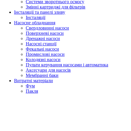
Системи зворотнього осмосу
Змінні картриджі для фільтрів
Інсталяції та панелі зливу
Інсталяції
Насосне обладнання
Свердловинні насоси
Поверхневі насоси
Дренажні насоси
Насосні станції
Фекальні насоси
Промислові насоси
Колодязні насоси
Пульти керування насосами і автоматика
Аксесуари для насосів
Мембранні баки
Витратні матеріали
Фум
Пакля