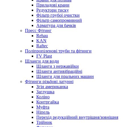
Приладові крани
Редуктори тиску
Фільтр грубої очистки
Фільтр самопромивний
Арматура для бачків
Пресс Фітинг
Rehau
KAN
Raftec
Поліпропіленові труби та фітинги
FV Plast
Шланги для води
Шланги з нержавійки
Шланги антивібраційні
Шланги для пральних машин
Фітинги різьбові латунні
Згін американка
Заглушка
Коліно
Контргайка
Муфта
Ніпель
Перехід редукційний внутрішня/зовнішня
Трійник