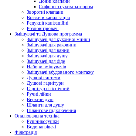
Донні клапани
Сифони з сухим затвором
Зворотні клапани
Врізки в каналізацію
Редукції канізаційні
Розповітрювачі
Змішувачі та Душова программа
Змішувачі для кухонної мийки
Змішувачі для раковини
Змішувачі для ванни
Змішувачі для душу
Змішувачі для біде
Набори змішувачів
Змішувачі вбудованого монтажу
Душові системи
Душові гарнітури
Гарнітур гігієнічний
Ручні лійки
Верхній душ
Шланги для душу
Шлангове підключення
Опалювальна техніка
Рушникосушки
Водонагрівачі
Фільтрація