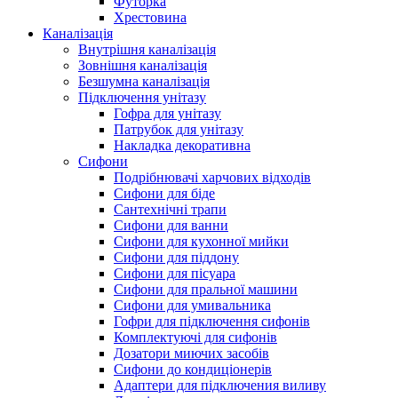
Футорка
Хрестовина
Каналізація
Внутрішня каналізація
Зовнішня каналізація
Безшумна каналізація
Підключення унітазу
Гофра для унітазу
Патрубок для унітазу
Накладка декоративна
Сифони
Подрібнювачі харчових відходів
Сифони для біде
Сантехнічні трапи
Сифони для ванни
Сифони для кухонної мийки
Сифони для піддону
Сифони для пісуара
Сифони для пральної машини
Сифони для умивальника
Гофри для підключення сифонів
Комплектуючі для сифонів
Дозатори миючих засобів
Сифони до кондиціонерів
Адаптери для підключения виливу