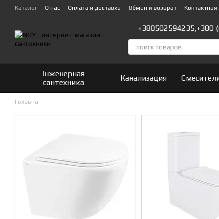
Перейти к основному контенту
Каталог
О нас
Оплата и доставка
Обмен и возврат
Контактная
+380502594235,
+380 
Інженерная
Канализация
Смесител
сантехника
Головна