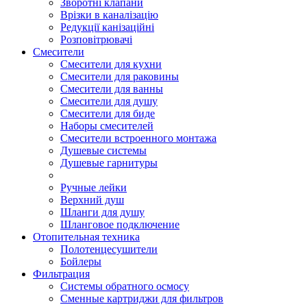
Зворотні клапани
Врізки в каналізацію
Редукції канізаційні
Розповітрювачі
Смесители
Смесители для кухни
Смесители для раковины
Смесители для ванны
Смесители для душу
Смесители для биде
Наборы смесителей
Смесители встроенного монтажа
Душевые системы
Душевые гарнитуры
Ручные лейки
Верхний душ
Шланги для душу
Шланговое подключение
Отопительная техника
Полотенцесушители
Бойлеры
Фильтрация
Системы обратного осмосу
Сменные картриджи для фильтров