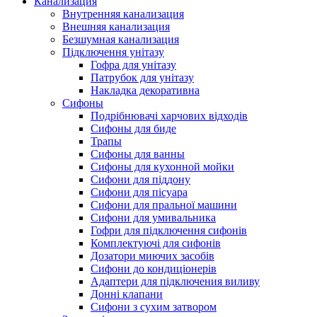
Канализация
Внутренняя канализация
Внешняя канализация
Безшумная канализация
Підключення унітазу
Гофра для унітазу
Патрубок для унітазу
Накладка декоративна
Сифоны
Подрібнювачі харчових відходів
Сифоны для биде
Трапы
Сифоны для ванны
Сифоны для кухонной мойки
Сифони для піддону
Сифони для пісуара
Сифони для пральної машини
Сифони для умивальника
Гофри для підключення сифонів
Комплектуючі для сифонів
Дозатори миючих засобів
Сифони до кондиціонерів
Адаптери для підключения виливу
Донні клапани
Сифони з сухим затвором