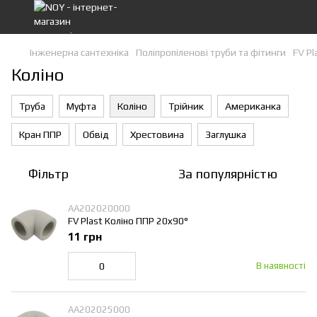
Інженерна сантехніка
Поліпропіленові труби та фітинги
FV Pl
Коліно
Труба
Муфта
Коліно
Трійник
Американка
Кран ППР
Обвід
Хрестовина
Заглушка
Фільтр
За популярністю
AA202020000
FV Plast Коліно ППР 20х90°
11 грн
В наявності
AA202025000