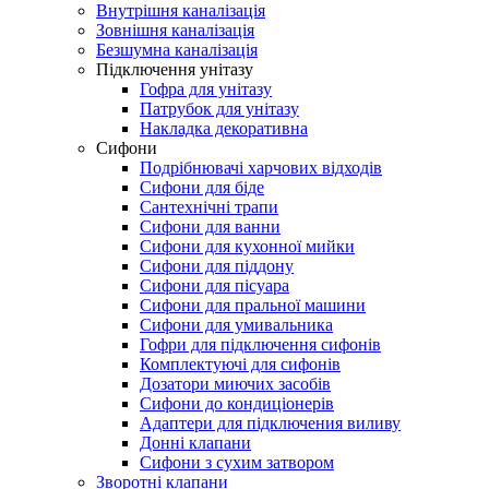
Внутрішня каналізація
Зовнішня каналізація
Безшумна каналізація
Підключення унітазу
Гофра для унітазу
Патрубок для унітазу
Накладка декоративна
Сифони
Подрібнювачі харчових відходів
Сифони для біде
Сантехнічні трапи
Сифони для ванни
Сифони для кухонної мийки
Сифони для піддону
Сифони для пісуара
Сифони для пральної машини
Сифони для умивальника
Гофри для підключення сифонів
Комплектуючі для сифонів
Дозатори миючих засобів
Сифони до кондиціонерів
Адаптери для підключения виливу
Донні клапани
Сифони з сухим затвором
Зворотні клапани