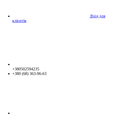
Вхід для
клієнтів
+380502594235
+380 (68) 363-96-63