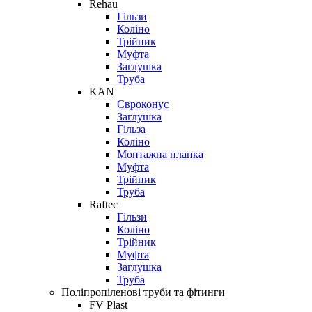
Rehau
Гільзи
Коліно
Трійник
Муфта
Заглушка
Труба
KAN
Євроконус
Заглушка
Гільза
Коліно
Монтажна планка
Муфта
Трійник
Труба
Raftec
Гільзи
Коліно
Трійник
Муфта
Заглушка
Труба
Поліпропіленові труби та фітинги
FV Plast