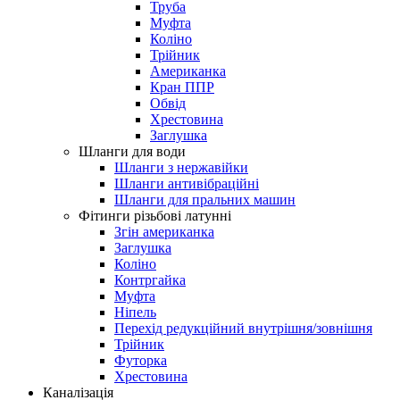
Труба
Муфта
Коліно
Трійник
Американка
Кран ППР
Обвід
Хрестовина
Заглушка
Шланги для води
Шланги з нержавійки
Шланги антивібраційні
Шланги для пральних машин
Фітинги різьбові латунні
Згін американка
Заглушка
Коліно
Контргайка
Муфта
Ніпель
Перехід редукційний внутрішня/зовнішня
Трійник
Футорка
Хрестовина
Каналізація