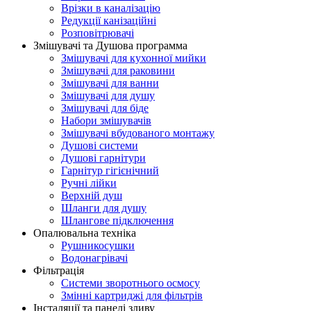
Врізки в каналізацію
Редукції канізаційні
Розповітрювачі
Змішувачі та Душова программа
Змішувачі для кухонної мийки
Змішувачі для раковини
Змішувачі для ванни
Змішувачі для душу
Змішувачі для біде
Набори змішувачів
Змішувачі вбудованого монтажу
Душові системи
Душові гарнітури
Гарнітур гігієнічний
Ручні лійки
Верхній душ
Шланги для душу
Шлангове підключення
Опалювальна техніка
Рушникосушки
Водонагрівачі
Фільтрація
Системи зворотнього осмосу
Змінні картриджі для фільтрів
Інсталяції та панелі зливу