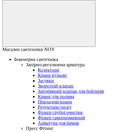
Магазин сантехніки NOY
Інженерна сантехніка
Запірно-регулююча арматура
Колектори
Крани кульові
Засувки
Зворотній клапан
Запобіжний клапан для бойлерів
Крани для полива
Приладові крани
Редуктори тиску
Фільтр грубої очистки
Фільтр самопромивний
Арматура для бачків
Пресс Фітинг