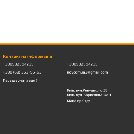
Контактна інформація
+380502594235
+380502594235
+380 (68) 363-96-63
noycomua3@gmail.com
Передзвонити вам?
Київ, вул.Ревуцького 38
Київ, вул. Бориспільська 1
Мапа проїзду