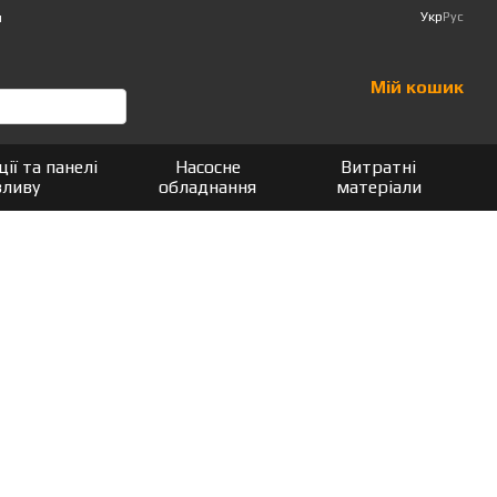
Укр
Рус
и
Мій кошик
ції та панелі
Насосне
Витратні
зливу
обладнання
матеріали