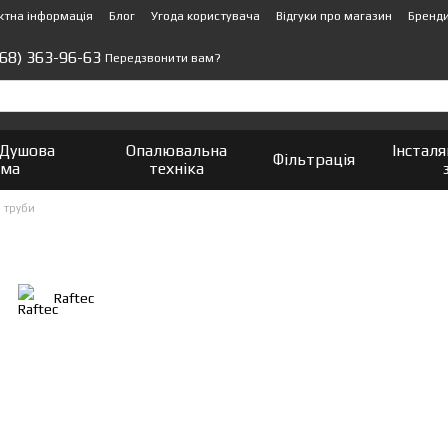
ктна інформація
Блог
Угода користувача
Відгуки про магазин
Бренд
(68) 363-96-63
Передзвонити вам?
 Душова
Опалювальна
Інсталя
Фільтрація
мма
техніка
 труби
Raftec