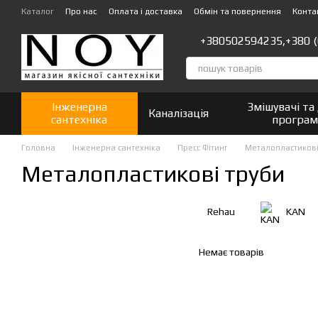
Перейти до основного контенту
Каталог
Про нас
Оплата і доставка
Обмін та повернення
Конта
+380502594235,
+380 
Інженерна
Змішувачі та
Каналізація
сантехніка
програ
Головна
Інженерна сантехніка
Пресс Фітинг
Металопластикові
Металопластикові труби
Rehau
KAN
Немає товарів