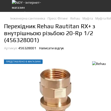
Інженерна сантехніка
Пресс Фітинг
Rehau
Муфта
Муфта Re
Перехідник Rehau Rautitan RX+ з
внутрішньою різьбою 20-Rp 1/2
(456328001)
Артикул:
456328001
Написати відгук
ПРЕДСТАВЛЕНО В МАГАЗИНІ