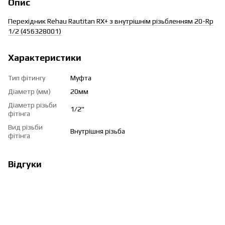
Опис
Перехідник Rehau Rautitan RX+ з внутрішнім різьбленням 20-Rp
1/2 (456328001)
Характеристики
Тип фітингу
Муфта
Діаметр (мм)
20мм
Діаметр різьби
1/2"
фітінга
Вид різьби
Внутрішня різьба
фітінга
Відгуки