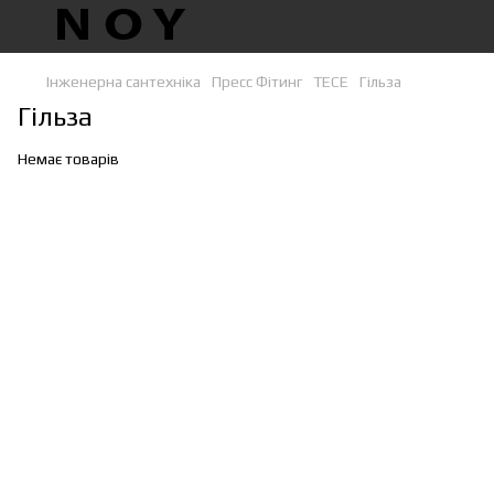
Інженерна сантехніка
Пресс Фітинг
TECE
Гільза
Гільза
Немає товарів